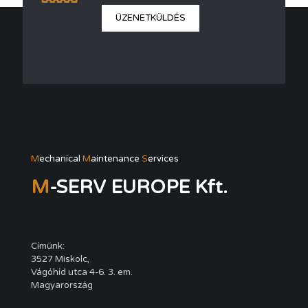
ÜZENETKÜLDÉS
M
echanical
M
aintenance
S
ervices
M
-SERV EUROPE Kft.
Címünk:
3527 Miskolc,
Vágóhíd utca 4-6. 3. em.
Magyarország