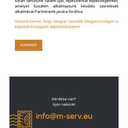
során tanultunk valami újat, fejlesztettük képességeinket,
amelyet büszkén alkalmaztunk későbbi szerelések
alkalmával Partnereink javára fordítva.
Hiszünk benne, hogy Magyar szerelők Magyarországon is
képesek kimagasló teljesítményekre!
KARRIER
Kérdése van?
Írjon nekünk!
info@m-serv.eu