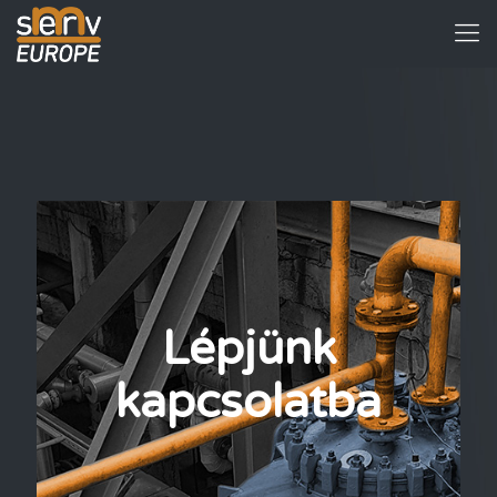
Lépjünk
kapcsolatba