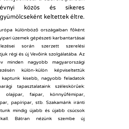
okévnyi közös és sikeres
yümölcseként keltettek éltre.
urópa különböző országaiban főként
gyipari üzemek gépészeti karbantartásai
lezései során szerzett szerelési
ítjuk régi és új Vevőink szolgálatába. Az
év minden nagyobb magyarországi
elezésén külön-külön képviseltettük
 kaptunk kisebb, nagyobb feladatok
parági tapasztalataink széleskörűek:
r, olajipar, faipar, könnyűfémipar,
ipar, papíripar, stb. Szakamánk iránti
zatunk mindig újabb és újabb csúcsok
rkall. Bátran nézünk szembe új