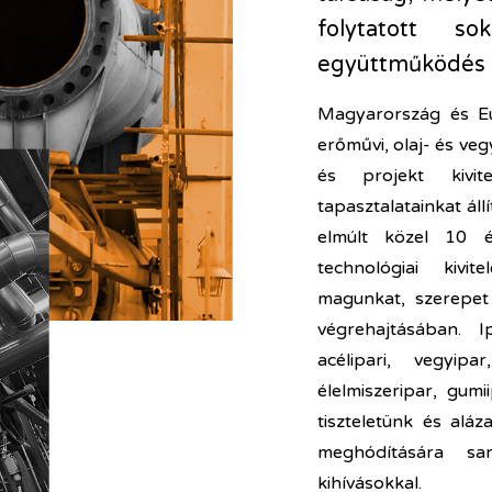
folytatott s
együttműködés g
Magyarország és E
erőművi, olaj- és ve
és projekt kivite
tapasztalatainkat áll
elmúlt közel 10 
technológiai kivit
magunkat, szerepet
végrehajtásában. I
acélipari, vegyipa
élelmiszeripar, gumi
tiszteletünk és alá
meghódítására sa
kihívásokkal.