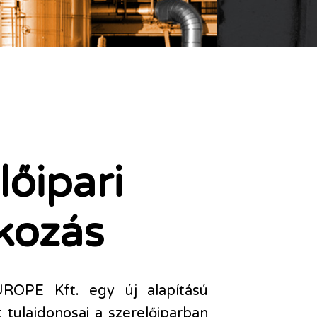
lőipari
lkozás
ROPE Kft. egy új alapítású
 tulajdonosai a szerelőiparban