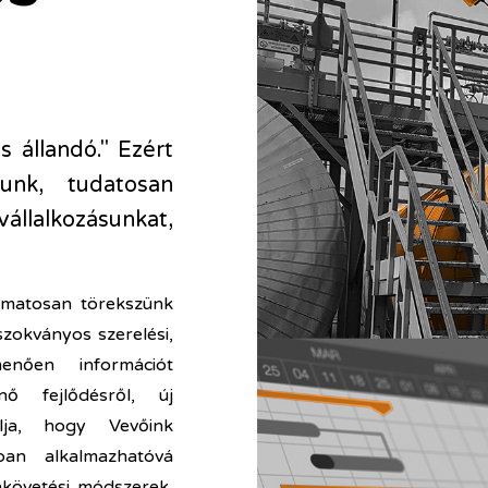
s állandó." Ezért
unk, tudatosan
lalkozásunkat,
.
amatosan törekszünk
zokványos szerelési,
enően információt
nő fejlődésről, új
élja, hogy Vevőink
ban alkalmazhatóvá
nkövetési módszerek,