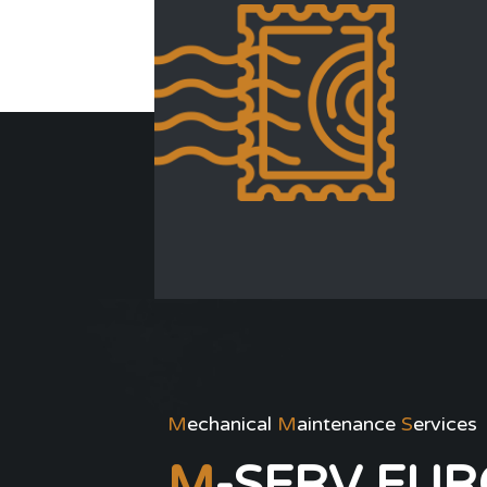
M
echanical
M
aintenance
S
ervices
M
-SERV EURO