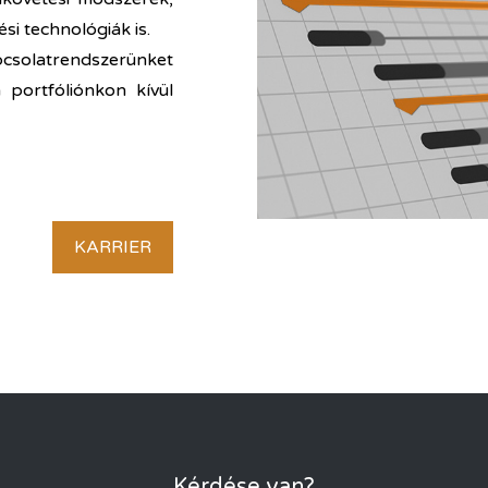
si technológiák is.
solatrendszerünket
a portfóliónkon kívül
KARRIER
Kérdése van?