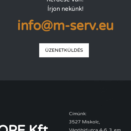
Írjon nekünk!
info@m-serv.eu
ÜZENETKÜLDÉS
Címünk:
3527 Miskolc,
PE Kft.
Vágóhíd utca 4-6. 3. em.