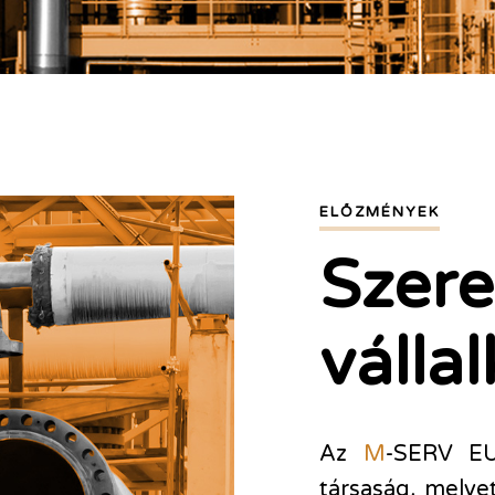
ELŐZMÉNYEK
Szere
válla
Az
M
-SERV EU
társaság, melyet