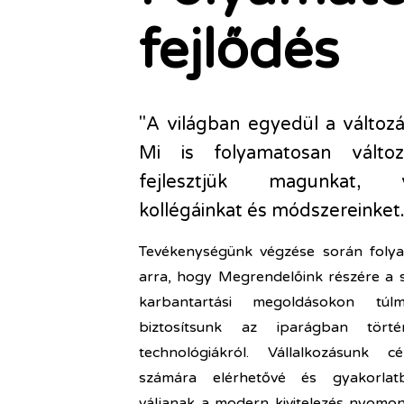
fejlődés
"A világban egyedül a változá
Mi is folyamatosan változ
fejlesztjük magunkat, vál
kollégáinkat és módszereinket
Tevékenységünk végzése során foly
arra, hogy Megrendelőink részére a s
karbantartási megoldásokon túlm
biztosítsunk az iparágban törté
technológiákról. Vállalkozásunk c
számára elérhetővé és gyakorlat
váljanak a modern kivitelezés nyomo